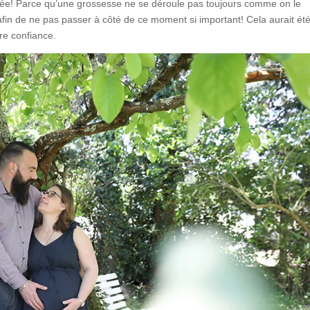
inée! Parce qu’une grossesse ne se déroule pas toujours comme on le
in de ne pas passer à côté de ce moment si important! Cela aurait ét
re confiance.