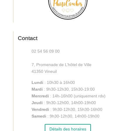
Contact
02 54 56 09 00
7, Promenade de L’hôtel de Ville
41350 Vineuil
Lundi
: 10h30 à 16h00
Mardi
:
9h30-12h30, 15h30-19:00
Mercredi
: 14h-16h00 (uniquement rdv)
Jeudi
: 9h30-12h00, 14h00-19h00
Vendredi
: 9h30-12h30, 15h30-16h00
Samedi
: 9h30-12h30, 14h00-19h00
Détails des horaires