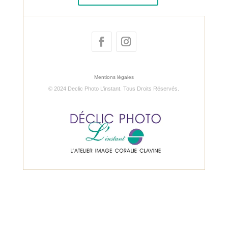
Mentions légales
© 2024 Declic Photo L’instant. Tous Droits Réservés.