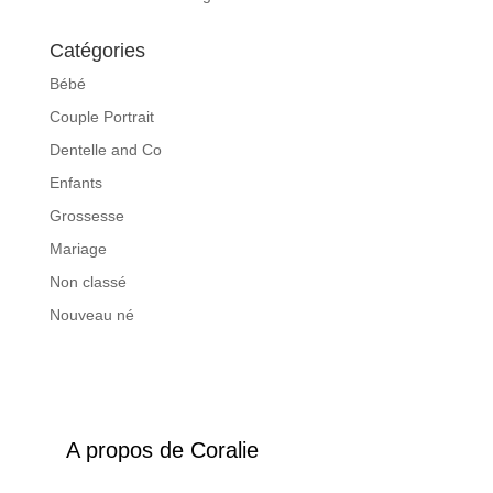
Catégories
Bébé
Couple Portrait
Dentelle and Co
Enfants
Grossesse
Mariage
Non classé
Nouveau né
A propos de Coralie