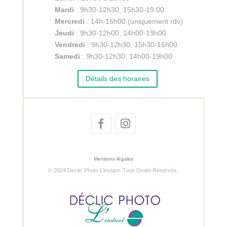
Mardi
:
9h30-12h30, 15h30-19:00
Mercredi
: 14h-16h00 (uniquement rdv)
Jeudi
: 9h30-12h00, 14h00-19h00
Vendredi
: 9h30-12h30, 15h30-16h00
Samedi
: 9h30-12h30, 14h00-19h00
Détails des horaires
Mentions légales
© 2024 Declic Photo L’instant. Tous Droits Réservés.