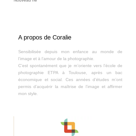
Nouveau né
A propos de Coralie
Sensibilisée depuis mon enfance au monde de
l’image et à l’amour de la photographie.
C’est spontanément que je m’oriente vers l’école de
photographie ETPA à Toulouse, après un bac
économique et social. Ces années d’études m’ont
permis d’acquérir la maîtrise de l’image et affirmer
mon style.